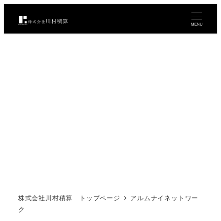
メ
イ
MENU
ン
コ
ン
テ
ン
ツ
へ
移
動
株式会社川村積算 トップページ
アルムナイネットワー
ク